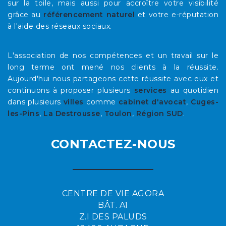
sur la toile, mais aussi pour accroître votre visibilité
grâce au
référencement naturel
et votre e-réputation
à l'aide des réseaux sociaux.
L'association de nos compétences et un travail sur le
long terme ont mené nos clients à la réussite.
Aujourd'hui nous partageons cette réussite avec eux et
continuons à proposer plusieurs
services
au quotidien
dans plusieurs
villes
comme
cabinet d'avocat
,
Cuges-
les-Pins
,
La Destrousse
,
Toulon
,
Région SUD
.
CONTACTEZ-NOUS
CENTRE DE VIE AGORA
BÂT. A1
Z.I DES PALUDS