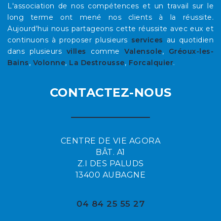
L'association de nos compétences et un travail sur le
long terme ont mené nos clients à la réussite.
Aujourd'hui nous partageons cette réussite avec eux et
continuons à proposer plusieurs
services
au quotidien
dans plusieurs
villes
comme
Valensole
,
Gréoux-les-
Bains
,
Volonne
,
La Destrousse
,
Forcalquier
.
CONTACTEZ-NOUS
CENTRE DE VIE AGORA
BÂT. A1
Z.I DES PALUDS
13400 AUBAGNE
04 84 25 55 27