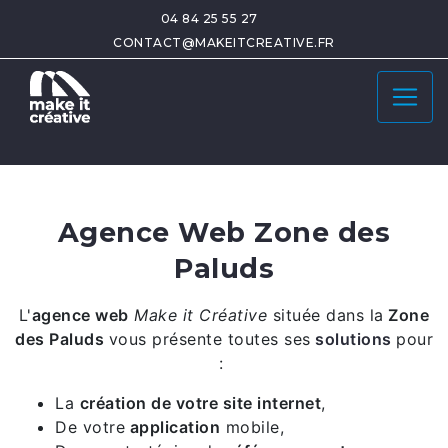
04 84 25 55 27
CONTACT@MAKEITCREATIVE.FR
Agence Web Zone des
Paluds
L'
agence web
Make it Créative
située dans la
Zone
des Paluds
vous présente toutes ses
solutions
pour
:
La
création de votre site internet
,
De votre
application
mobile,