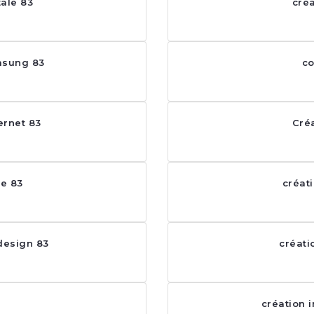
tale 83
cré
msung 83
co
ernet 83
Créa
re 83
créati
 design 83
créati
création 