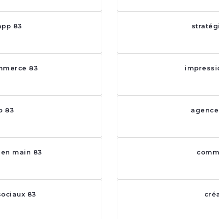
app 83
straté
mmerce 83
impressi
b 83
agence
 en main 83
comm
ociaux 83
créa