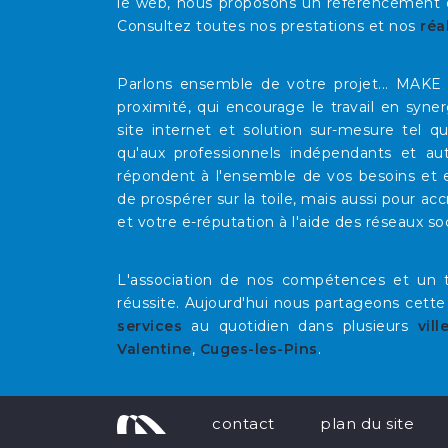
le web, nous proposons un référencement op
Consultez toutes nos prestations et nos
réa
Parlons ensemble de votre projet... MAK
proximité, qui encourage le travail en syne
site internet et solution sur-mesure tel 
qu'aux professionnels indépendants et au
répondent à l'ensemble de vos besoins et e
de prospérer sur la toile, mais aussi pour acc
et votre e-réputation à l'aide des réseaux so
L'association de nos compétences et un t
réussite. Aujourd'hui nous partageons cette
services
au quotidien dans plusieurs
vill
Valentine
,
Cuges-les-Pins
.
contact
plan du site