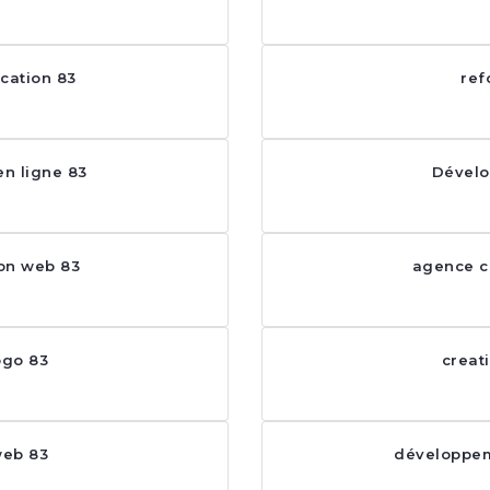
cation 83
ref
n ligne 83
Dévelo
on web 83
agence c
ogo 83
creat
web 83
développem