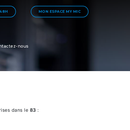
 48H
MON ESPACE MY MIC
ntactez-nous
rises dans le
83
: