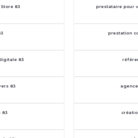
 Store 83
prestataire pour
83
prestation 
igitale 83
référe
yers 83
agence
s 83
créatio