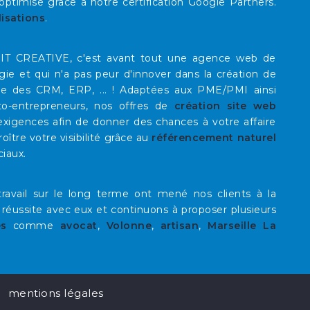
timisé grâce à notre certification Google Partners.
lisations
.
E IT CREATIVE, c'est avant tout une agence web de
rgie et qui n'a pas peur d'innover dans la création de
que des CRM, ERP, ... ! Adaptées aux PME/PMI ainsi
to-entrepreneurs, nos offres de
création site web
xigences afin de donner des chances à votre affaire
roître votre visibilité grâce au
référencement naturel
ciaux.
ravail sur le long terme ont mené nos clients à la
 réussite avec eux et continuons à proposer plusieurs
es
comme
avocat
,
Volonne
,
artisan
,
Marseille La
mentions légales