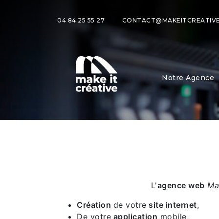
04 84 25 55 27
CONTACT@MAKEITCREATIVE
Notre Agence
L'
agence web
Mak
Création
de votre
site internet
,
De votre
application
mobile,